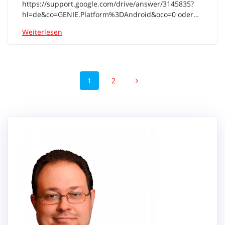
https://support.google.com/drive/answer/3145835?
hl=de&co=GENIE.Platform%3DAndroid&oco=0 oder…
Weiterlesen
Beitragsnavigation
Seite
Seite
1
2