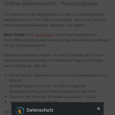
Online-Akteneinsicht – Pauschalpaket
Ich biete Ihnen die Möglichkeit, schnell und kostengünstig
Akteneinsicht in “Ihre” Akte zu erhalten, nebst einer kurzen
Einschätzung meinerseits. Bequem und digital.
Nach Erhalt
ihrer
Unterlagen
(siehe Starterpaket) und
Ihrer Zahlung (vorab die Beantragungs-Pauschale) beantrage
ich für Sie Akteneinsicht.
Die überschaubaren Kosten für die Einholung der Online-
Akteneinsicht berechnen sich dabei wie folgt und hängen
vom Umfang der Akte ab:
Pauschale für Akteneinsicht inklusive Aktenbesprechung:
89 EUR
(enthält auch bereits die 12-EUR-Auslage für
Aktenversendung durch die Behörde/das Gericht)
Scannen der Akte (bis 50 Seiten pauschal): 19 EUR
jede weitere Seite: 0,20 EUR
Datenschutz
(alle Preise brutto, also inklusive 19% USt)