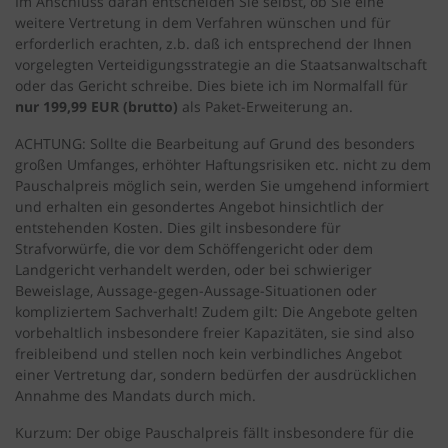
Im Anschluss daran entscheiden Sie selbst, ob Sie eine
weitere Vertretung in dem Verfahren wünschen und für
erforderlich erachten, z.b. daß ich entsprechend der Ihnen
vorgelegten Verteidigungsstrategie an die Staatsanwaltschaft
oder das Gericht schreibe. Dies biete ich im Normalfall für
nur 199,99 EUR (brutto)
als Paket-Erweiterung an.
ACHTUNG: Sollte die Bearbeitung auf Grund des besonders
großen Umfanges, erhöhter Haftungsrisiken etc. nicht zu dem
Pauschalpreis möglich sein, werden Sie umgehend informiert
und erhalten ein gesondertes Angebot hinsichtlich der
entstehenden Kosten. Dies gilt insbesondere für
Strafvorwürfe, die vor dem Schöffengericht oder dem
Landgericht verhandelt werden, oder bei schwieriger
Beweislage, Aussage-gegen-Aussage-Situationen oder
kompliziertem Sachverhalt! Zudem gilt: Die Angebote gelten
vorbehaltlich insbesondere freier Kapazitäten, sie sind also
freibleibend und stellen noch kein verbindliches Angebot
einer Vertretung dar, sondern bedürfen der ausdrücklichen
Annahme des Mandats durch mich.
Kurzum: Der obige Pauschalpreis fällt insbesondere für die