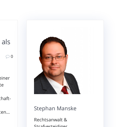
 als
0
einer
te
haft-
Stephan Manske
eten…
Rechtsanwalt &
Strafverteidiger