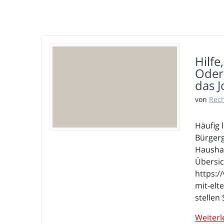
Hilfe
Oder:
das J
von
Rec
Häufig 
Bürgerg
Haushal
Übersic
https:/
mit-elt
stellen
Weiterl