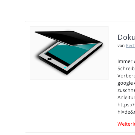
Doku
von
Rec
Immer w
Schreibe
Vorbere
google 
zuschne
Anleitu
https:/
hl=de&
Weiterl