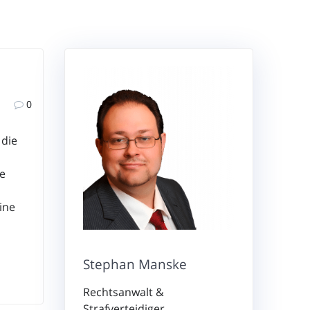
0
 die
ie
ine
Stephan Manske
Rechtsanwalt &
Strafverteidiger